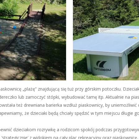
askownicę „plażę” znajdującą się tuż przy górskim potoczku. Dzieciaki
ereczko lub zamoczyć stópki, wybudować tamę itp. Aktualnie na pias
owstała też drewniana barierka wzdłuż piaskownicy, by uniemożliwić 
wniamy, że dzieciaki będą chciały spędzić w tym miejscu długie go
 zapewnić dzieciakom rozrywkę a rodzicom spokój podczas przygotowy
‘strategicznie’ z widokiem na cały plac rekreacyjny oraz piaskownicę,