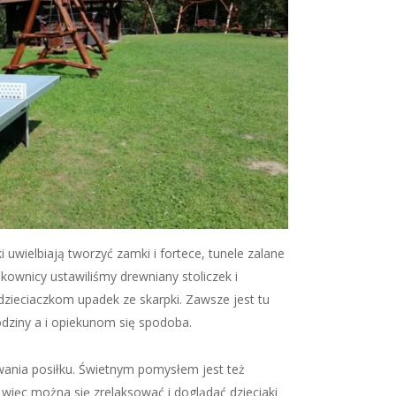
 uwielbiają tworzyć zamki i fortece, tunele zalane
kownicy ustawiliśmy drewniany stoliczek i
dzieciaczkom upadek ze skarpki. Zawsze jest tu
dziny a i opiekunom się spodoba.
wania posiłku. Świetnym pomysłem jest też
 więc można się zrelaksować i doglądać dzieciaki