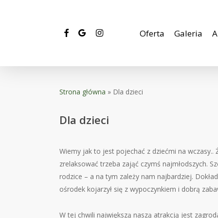
Skip
to
main
facebook
google-
instagram
Oferta
Galeria
A
plus
content
Strona główna
»
Dla dzieci
Dla dzieci
Wiemy jak to jest pojechać z dziećmi na wczasy.. 
zrelaksować trzeba zająć czymś najmłodszych. Szc
rodzice – a na tym zależy nam najbardziej. Dokła
ośrodek kojarzył się z wypoczynkiem i dobrą zaba
W tej chwili największą naszą atrakcją jest zagro