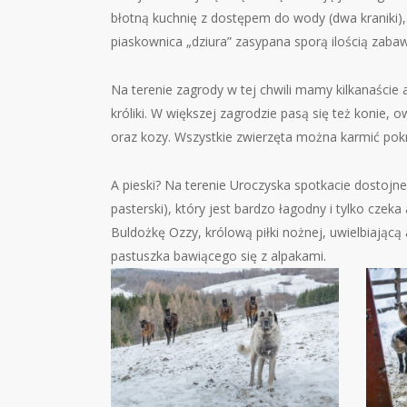
błotną kuchnię z dostępem do wody (dwa kraniki
piaskownica „dziura” zasypana sporą ilością zaba
Na terenie zagrody w tej chwili mamy kilkanaście al
króliki. W większej zagrodzie pasą się też konie,
oraz kozy. Wszystkie zwierzęta można karmić pok
A pieski? Na terenie Uroczyska spotkacie dostojne
pasterski), który jest bardzo łagodny i tylko czek
Buldożkę Ozzy, królową piłki nożnej, uwielbiającą
pastuszka bawiącego się z alpakami.