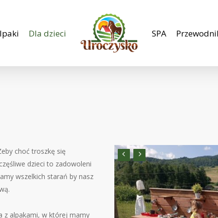
lpaki
Dla dzieci
SPA
Przewodni
Żeby choć troszkę się
zęśliwe dzieci to zadowoleni
damy wszelkich starań by nasz
wą.
da z alpakami, w której mamy