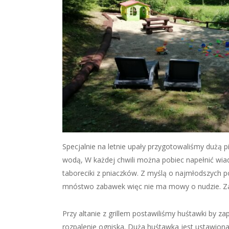
Specjalnie na letnie upały przygotowaliśmy dużą pi
wodą, W każdej chwili można pobiec napełnić wiad
taboreciki z pniaczków. Z myślą o najmłodszych p
mnóstwo zabawek więc nie ma mowy o nudzie. Zape
Przy altanie z grillem postawiliśmy huśtawki by
rozpalenie ogniska. Duża huśtawka jest ustawiona 