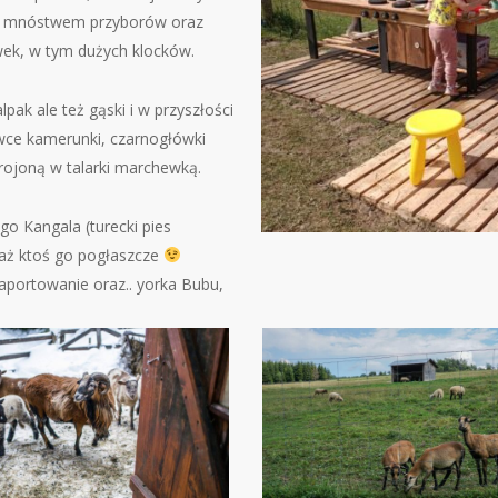
), mnóstwem przyborów oraz
wek, w tym dużych klocków.
pak ale też gąski i w przyszłości
 owce kamerunki, czarnogłówki
rojoną w talarki marchewką.
go Kangala (turecki pies
a aż ktoś go pogłaszcze
 aportowanie oraz.. yorka Bubu,